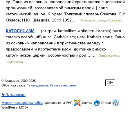
ср. Одно из основных направлений христианства с церковной
организацией, возглавляемой римским папой. | прил.
католический, ая, ое. К. храм. Толковый словарь Ожегова. С.И.
Ожегов, Н.Ю. Шведова. 1949 1992 …
Толковый словарь Ожегова
КАТОЛИЦИЗМ
— (от греч. katholikos и skopeo смотрю) англ.
catasko всеобщий) англ. Catholicism; нем. Katholizismus. Одно
из основных направлений в христианстве наряду с
православием и протестантизмом; доктрина римско
католической церкви, особенностью к рой… …
Энциклопедия
социологии
© Академик, 2000-2026
18+
Обратная связь:
Техподдержка
,
Реклама на сайте
👣 Путешествия
Экспорт словарей на сайты
, сделанные на PHP,
Joomla,
Drupal,
WordPress, MODx.