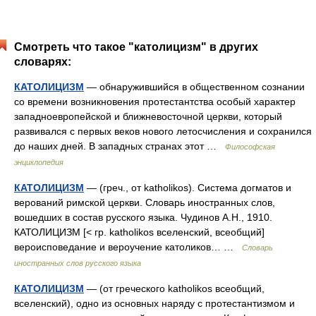
Смотреть что такое "католицизм" в других
словарях:
КАТОЛИЦИЗМ
— обнаружившийся в общественном сознании
со времени возникновения протестантства особый характер
западноевропейской и ближневосточной церкви, который
развивался с первых веков нового летосчисления и сохранился
до наших дней. В западных странах этот …
Философская
энциклопедия
КАТОЛИЦИЗМ
— (греч., от katholikos). Система догматов и
верований римской церкви. Словарь иностранных слов,
вошедших в состав русского языка. Чудинов А.Н., 1910.
КАТОЛИЦИЗМ [< гр. katholikos вселенский, всеобщий]
вероисповедание и вероучение католиков… …
Словарь
иностранных слов русского языка
КАТОЛИЦИЗМ
— (от греческого katholikos всеобщий,
вселенский), одно из основных наряду с протестантизмом и