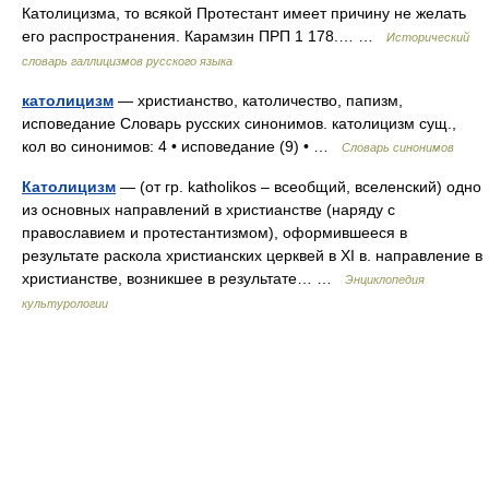
Католицизма, то всякой Протестант имеет причину не желать
его распространения. Карамзин ПРП 1 178.… …
Исторический
словарь галлицизмов русского языка
католицизм
— христианство, католичество, папизм,
исповедание Словарь русских синонимов. католицизм сущ.,
кол во синонимов: 4 • исповедание (9) • …
Словарь синонимов
Католицизм
— (от гр. katholikos – всеобщий, вселенский) одно
из основных направлений в христианстве (наряду с
православием и протестантизмом), оформившееся в
результате раскола христианских церквей в XI в. направление в
христианстве, возникшее в результате… …
Энциклопедия
культурологии