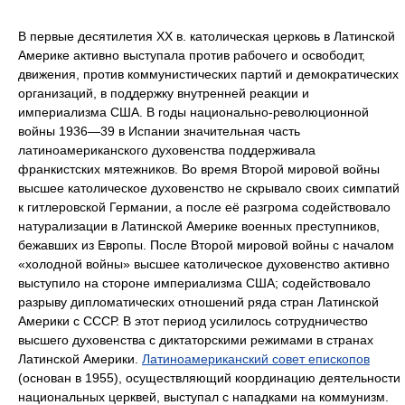
В первые десятилетия XX в. католическая церковь в Латинской
Америке активно выступала против рабочего и освободит,
движения, против коммунистических партий и демократических
организаций, в поддержку внутренней реакции и
империализма США. В годы национально-революционной
войны 1936—39 в Испании значительная часть
латиноамериканского духовенства поддерживала
франкистских мятежников. Во время Второй мировой войны
высшее католическое духовенство не скрывало своих симпатий
к гитлеровской Германии, а после её разгрома содействовало
натурализации в Латинской Америке военных преступников,
бежавших из Европы. После Второй мировой войны с началом
«холодной войны» высшее католическое духовенство активно
выступило на стороне империализма США; содействовало
разрыву дипломатических отношений ряда стран Латинской
Америки с СССР. В этот период усилилось сотрудничество
высшего духовенства с диктаторскими режимами в странах
Латинской Америки.
Латиноамериканский совет епископов
(основан в 1955), осуществляющий координацию деятельности
национальных церквей, выступал с нападками на коммунизм.