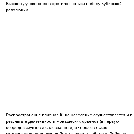
Высшее духовенство встретило в штыки победу Кубинской
революции.
Распространение влияния
К.
на население осуществляется и в
результате деятельности монашеских орденов (в первую
очередь иезуитов и салезианцев), и через светские
католические организации (Католическое действие, Рабочая