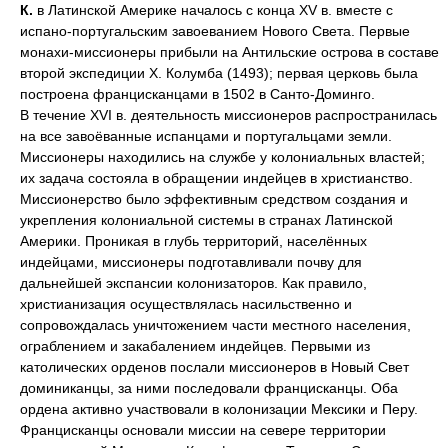
К.
в Латинской Америке началось с конца XV в. вместе с
испано-португальским завоеванием Нового Света. Первые
монахи-миссионеры прибыли на Антильские острова в составе
второй экспедиции X. Колумба (1493); первая церковь была
построена францисканцами в 1502 в Санто-Доминго.
В течение XVI в. деятельность миссионеров распространилась
на все завоёванные испанцами и португальцами земли.
Миссионеры находились на службе у колониальных властей;
их задача состояла в обращении индейцев в христианство.
Миссионерство было эффективным средством создания и
укрепления колониальной системы в странах Латинской
Америки. Проникая в глубь территорий, населённых
индейцами, миссионеры подготавливали почву для
дальнейшей экспансии колонизаторов. Как правило,
христианизация осуществлялась насильственно и
сопровождалась уничтожением части местного населения,
ограблением и закабалением индейцев. Первыми из
католических орденов послали миссионеров в Новый Свет
доминиканцы, за ними последовали францисканцы. Оба
ордена активно участвовали в колонизации Мексики и Перу.
Францисканцы основали миссии на севере территории