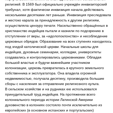
религией. В 1569 был официально учреждён инквизиторский
трибунал, хотя фактически инквизиция начала действовать
несколькими десятками лет раньше. Инквизиция преследовала
и жестоко карала за принадлежность к другим религиям,
осуществляла цензуру печати. Насильственно обращённых в
христианство индейцев пытали и казнили по подозрению в
отступлении от веры, за «идолопоклонство» и несоблюдение
церковных обрядов. Образование на всех ступенях находилось
под эгидой католической церкви. Начальные школы для
индейцев, духовные семинарии, колледжи, университеты
создавались и контролировались церковниками. Обладая
большой властью и будучи важнейшим участником
колонизации, церковь превратилась в крупного земельного
собственника и эксплуататора. Она владела огромной
недвижимостью, получала десятину, производила большие
сборы с населения за отправление религиозного культа.
В сельском хозяйстве и на рудниках ею использовался
принудительный труд индейцев. На протяжении всего
колониального периода истории Латинской Америки
духовенство в колониях состояло почти исключительно из
европейских (в основном испанских и португальских)