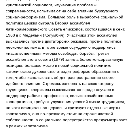
христианской социологи, изучающие проблемы
современности, испытывают на себе влияние буржуазного
социал-реформизма. Большую роль в выработке социальной
политики церкви сыграла Вторая ассамблея
латиноамериканского Совета епископов, состоявшаяся в сент.
1968 в г. Медельин (Колумбия). Участники этой ассамблеи
высказались против диктаторских режимов, против политики
неоколониализма; в то же время осуждению подверглись
«насильственные» методы освободит, борьбы. Третья
ассамблея этого совета (1979) заняла более консервативную
позицию. Большое место в новой социальной политике
католическое духовенство отводит реформе образования с
тем, чтобы использовать её для распространения своего
идейного влияния. Стремясь завоевать на свою сторону
трудящихся, клерикалы высказываются в ряде случаев в
поддержку рабочих профсоюзов, сельскохозяйственных
кооперативов, требуют улучшения условий жизни трудящихся,
но хотя официальная церковь и критикует отдельные черты
капитализма, она по-прежнему стоит на страже частной
собственности, а социальное переустройство предусматривает
в рамках капитализма.