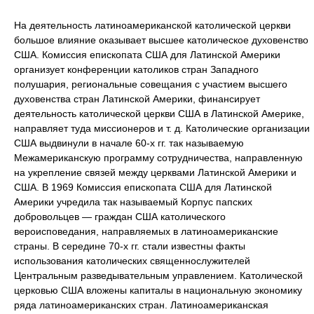
На деятельность латиноамериканской католической церкви
большое влияние оказывает высшее католическое духовенство
США. Комиссия епископата США для Латинской Америки
организует конференции католиков стран Западного
полушария, региональные совещания с участием высшего
духовенства стран Латинской Америки, финансирует
деятельность католической церкви США в Латинской Америке,
направляет туда миссионеров и т. д. Католические организации
США выдвинули в начале 60-х гг. так называемую
Межамериканскую программу сотрудничества, направленную
на укрепление связей между церквами Латинской Америки и
США. В 1969 Комиссия епископата США для Латинской
Америки учредила так называемый Корпус папских
добровольцев — граждан США католического
вероисповедания, направляемых в латиноамериканские
страны. В середине 70-х гг. стали известны факты
использования католических священнослужителей
Центральным разведывательным управлением. Католической
церковью США вложены капиталы в национальную экономику
ряда латиноамериканских стран. Латиноамериканская