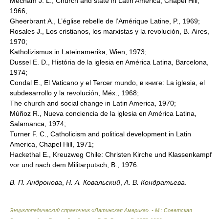
Mecham J. L., Church and state in Latin America, Chapel Hill,
1966;
Gheerbrant A., L’église rebelle de l’Amérique Latine, P., 1969;
Rosales J., Los cristianos, los marxistas у la revolución, B. Aires,
1970;
Katholizismus in Lateinamerika, Wien, 1973;
Dussel E. D., História de la iglesia en América Latina, Barcelona,
1974;
Condal E., El Vaticano у el Tercer mundo, в книге: La iglesia, el
subdesarrollo у la revolución, Méx., 1968;
The church and social change in Latin America, 1970;
Múñoz R., Nueva conciencia de la iglesia en América Latina,
Salamanca, 1974;
Turner F. C., Catholicism and political development in Latin
America, Chapel Hill, 1971;
Hackethal E., Kreuzweg Chile: Christen Kirche und Klassenkampf
vor und nach dem Militarputsch, В., 1976.
В. П. Андронова
,
Н. А. Ковальский
,
А. В. Кондратьева
.
Энциклопедический справочник «Латинская Америка». - М.: Советская