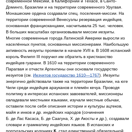
современной Мексики, в Калифорнии и Техасе, в Санто-
Доминго, Бразилии и на территории современного Уругвая.
Монашеские ордена создавали спец. поселения-миссии. На
территории современной Венесуэлы резервация индейцев,
основанная францисканцами, насчитывала 25 тыс. человек.
В больших масштабах организовывали миссии иезуиты.
Многие современные города Латинской Америки выросли из
населённых пунктов, основанных миссионерами. Наибольшую
активность иезуиты проявили в начале XVII в. В 1608 испанский
король Филипп III поручил им обратить в христианство
индейцев гуарани. В 1610 на территории современного
Парагвая и отчасти Аргентины они основали государство
иезуитов (см.
Иезуитов государство 1610—1767
). Иезуиты
энергично действовали также на территории Бразилии, на юге
Чили среди индейцев арауканов и племён кечуа. Проводя
политику в интересах испанских завоевателей, миссионеры
овладевали местными языками, изучали местные обычаи,
оставили после себя описания истории и культуры ацтеков,
майя и инков и др. индейских народов (сочинения
Б. де Лас Касаса, Б. де Саагуна, X. де Акосты и др.), создавали
словари и грамматику индейских языков. В испанских и
португальских колониях
К.
стал единственной обязательной