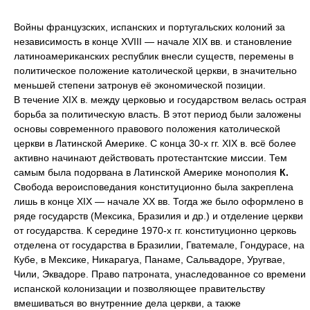
Войны французских, испанских и португальских колоний за
независимость в конце XVIII — начале XIX вв. и становление
латиноамериканских республик внесли существ, перемены в
политическое положение католической церкви, в значительно
меньшей степени затронув её экономической позиции.
В течение XIX в. между церковью и государством велась острая
борьба за политическую власть. В этот период были заложены
основы современного правового положения католической
церкви в Латинской Америке. С конца 30-х гг. XIX в. всё более
активно начинают действовать протестантские миссии. Тем
самым была подорвана в Латинской Америке монополия
К.
Свобода вероисповедания конституционно была закреплена
лишь в конце XIX — начале XX вв. Тогда же было оформлено в
ряде государств (Мексика, Бразилия и др.) и отделение церкви
от государства. К середине 1970-х гг. конституционно церковь
отделена от государства в Бразилии, Гватемале, Гондурасе, на
Кубе, в Мексике, Никарагуа, Панаме, Сальвадоре, Уругвае,
Чили, Эквадоре. Право патроната, унаследованное со времени
испанской колонизации и позволяющее правительству
вмешиваться во внутренние дела церкви, а также