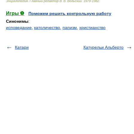
Энциклопедия
.
Главный редактор В. В. Вольский
.
1979-1982
.
Игры ⚽
Поможем решить контрольную работу
Синонимы
:
исповедание
,
католичество
,
папизм
,
христианство
Катари
Катурельи Альберто